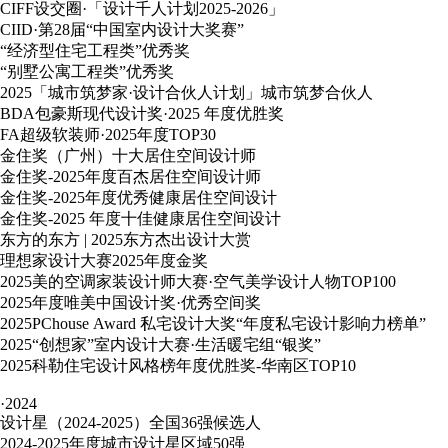
CIFF设交圈·「设计千人计划2025-2026」
CIID·第28届“中国室内设计大奖赛”
“经济型住宅工程类”优秀奖
“别墅公寓工程类”优秀奖
2025「城市筑梦家·设计合伙人计划」城市筑梦合伙人
BDA包豪斯现代设计奖·2025 年度优胜奖
FA超级软装师·2025年度TOP30
金住奖（广州）十大居住空间设计师
金住奖-2025年度百杰居住空间设计师
金住奖-2025年度优秀健康居住空间设计
金住奖-2025 年度十佳健康居住空间设计
东方的东方 | 2025东方杰出设计大赏
理想家设计大赛2025年度金奖
2025美的空调家装设计师大赛·空气美学设计人物TOP100
2025年度唯美中国设计奖·优秀空间奖
2025PChouse Award 私宅设计大奖“年度私宅设计影响力榜单”
2025“创想家”室内设计大赛·生活暖宅组“银奖”
2025科勒住宅设计风格榜年度优胜奖-华南区TOP10
·2024
设计星（2024-2025）全国36强候选人
2024-2025年度城市设计星区域50强