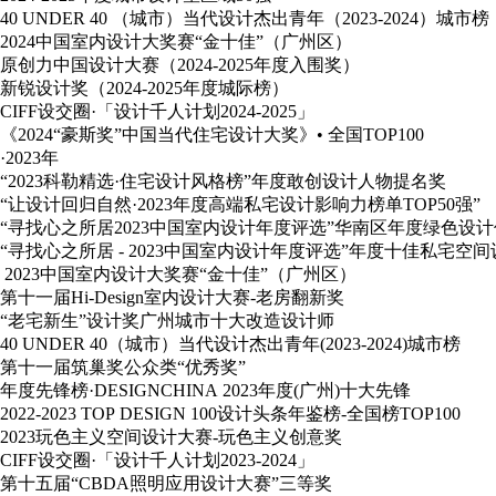
40 UNDER 40 （城市）当代设计杰出青年（2023-2024）城市榜
2024中国室内设计大奖赛“金十佳”（广州区）
原创力中国设计大赛（2024-2025年度入围奖）
新锐设计奖（2024-2025年度城际榜）
CIFF设交圈·「设计千人计划2024-2025」
《2024“豪斯奖”中国当代住宅设计大奖》• 全国TOP100
·2023年
“2023科勒精选·住宅设计风格榜”年度敢创设计人物提名奖
“让设计回归自然·2023年度高端私宅设计影响力榜单TOP50强”
“寻找心之所居2023中国室内设计年度评选”华南区年度绿色设
“寻找心之所居 - 2023中国室内设计年度评选”年度十佳私宅空间设
2023中国室内设计大奖赛“金十佳”（广州区）
第十一届Hi-Design室内设计大赛-老房翻新奖
“老宅新生”设计奖广州城市十大改造设计师
40 UNDER 40（城市）当代设计杰出青年(2023-2024)城市榜
第十一届筑巢奖公众类“优秀奖”
年度先锋榜·DESIGNCHINA 2023年度(广州)十大先锋
2022-2023 TOP DESIGN 100设计头条年鉴榜-全国榜TOP100
2023玩色主义空间设计大赛-玩色主义创意奖
CIFF设交圈·「设计千人计划2023-2024」
第十五届“CBDA照明应用设计大赛”三等奖