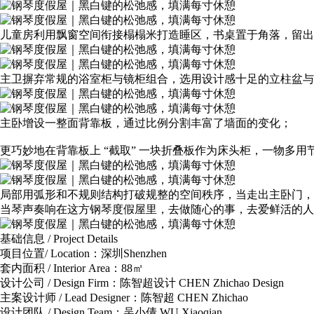
儿童房利用飘窗空间衔接榻榻米打造睡区，书桌置于角落，留出
主卫摒弃常规的浴室柜与镜柜组合，选用设计感十足的立柱盆与
主卧增设一整面背靠板，通过比例分割丰富了墙面的变化；
更巧妙地在背靠板上 “截取” 一块折叠板作为床头柜，一物多
局部用弧形和不规则结构打破规整的空间秩序，当走出主卧门，
当琴声奏响在这方钢琴度假屋里，去做随心的事，去爱鲜活的人
基础信息 / Project Details
项目位置/ Location：深圳Shenzhen
套内面积 / Interior Area：88㎡
设计公司 / Design Firm：陈智超设计 CHEN Zhichao Design
主案设计师 / Lead Designer：陈智超 CHEN Zhichao
设计团队 / Design Team：吴小倩 WU Xiaoqian