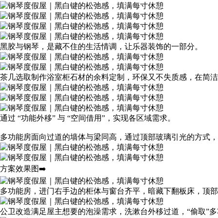
黑胶与钢琴，是藏不住的生活情调，让乐器装饰的一部分。
茶几选取制作浴室柜石材的余料定制，环保又不失质感，在简洁
通过 “功能外移” 与 “空间借用”，实现各区域需求。
多功能房面向过道的墙体与梁同高，通过顶部玻璃引光的方式，
方案效果图➡️
多功能房，进门右手边的柜体与窗台齐平，暗藏下翻板床，顶部
公卫改造满足屋主想要的泡澡需求，洗漱台外移过道，“偷取”