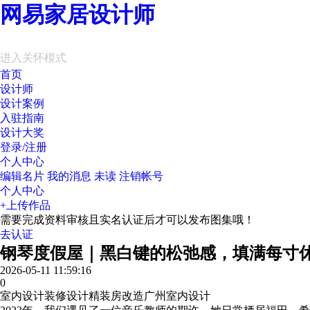
网易家居设计师
进入关怀模式
首页
设计师
设计案例
入驻指南
设计大奖
登录/注册
个人中心
编辑名片
我的消息
未读
注销帐号
个人中心
+上传作品
需要完成资料审核且实名认证后才可以发布图集哦！
去认证
钢琴度假屋｜黑白键的松弛感，填满每寸
2026-05-11 11:59:16
0
室内设计
装修设计
精装房改造
广州室内设计