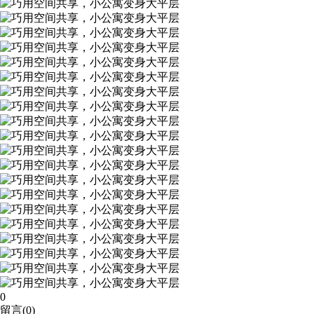
0
留言(
0
)