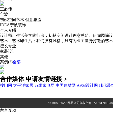
王必伟
宁波
初献空间艺术 创意总监
IDEA宁波装饰
个人介绍
设计师、生活美学践行者，初献空间设计创意总监、伊甸园陈设
艺术，艺术即生活；我们没有风格，只有为业主量身打造的艺术
擅长专业
家装设计
其他
案例
(2)
全部
合作媒体
申请友情链接 >
搜门网
太平洋家居
万维家电网
中国建材网
A963设计网
现代装
©
1997-2020 网易公司版权所有
About NetEas
留言互动