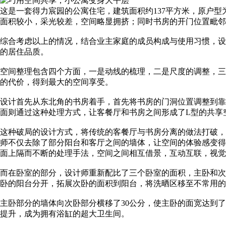
这是一套得力宸园的公寓住宅，建筑面积约137平方米，原户型
面积较小，采光较差，空间略显拥挤；同时书房的开门位置毗邻
综合考虑以上的情况，结合业主家庭的成员构成与使用习惯，设
的居住品质。
空间整理包含四个方面，一是动线的梳理，二是尺度的调整，三
的代价，得到最大的空间享受。
设计首先从东北角的书房着手，首先将书房的门洞位置调整到靠
面则通过这种处理方式，让客餐厅和书房之间形成了L型的共享
这种破局的设计方式，将传统的客餐厅与书房分离的做法打破，
师不仅去除了部分阳台和客厅之间的墙体，让空间的体验感变得
面上隔而不断的处理手法，空间之间相互借景，互动互联，视觉
而在卧室的部分，设计师重新配比了三个卧室的面积，主卧和次
卧的阳台分开，拓展次卧的面积到阳台，将洗晒区移至不常用的
主卧部分的墙体向次卧部分横移了30公分，使主卧的面宽达到了
提升，成为拥有浴缸的超大卫生间。