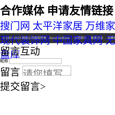
合作媒体
申请友情链接 
搜门网
太平洋家居
万维
现代装饰网
中国家具网
©
1997-2020 网易公司版权所有
About NetEase
|
公司简介
|
联系方法
|
招聘
留言互动
盘库
昵称
留言
提交留言>