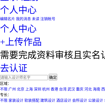
个人中心
编辑名片
我的消息
未读
注销帐号
个人中心
+上传作品
需要完成资料审核且实名
去认证
确定
区域：
不限
广州
北京
上海
深圳
杭州
香港
台湾
武汉
重庆
河北
海南
西
专长：
不限
家装设计
软装搭配
建筑设计
酒店设计
会所设计
公装设计