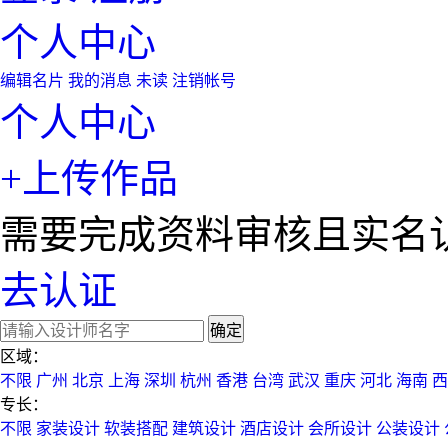
个人中心
编辑名片
我的消息
未读
注销帐号
个人中心
+上传作品
需要完成资料审核且实名
去认证
确定
区域：
不限
广州
北京
上海
深圳
杭州
香港
台湾
武汉
重庆
河北
海南
西
专长：
不限
家装设计
软装搭配
建筑设计
酒店设计
会所设计
公装设计