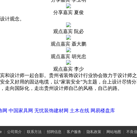
分享嘉宾 夏俊
设计观念。
观点嘉宾 阮必
观点嘉宾 聂大鹏
观点嘉宾 胡光忠
观点嘉宾 李少
宾和设计师一起合影。贵州省装饰设计行业协会致力于设计师之
安全又好用的固达电缆，以“家装安全”为主题，台上设计尽情分
，走向国际化，走出贵州设计师自己的风格，自己的路。
饰网
中国家具网
无忧装饰建材网
土木在线
网易楼盘库
e
|
公司简介
|
联系方法
|
招聘信息
|
客户服务
|
隐私政策
|
网站地图
|
不良