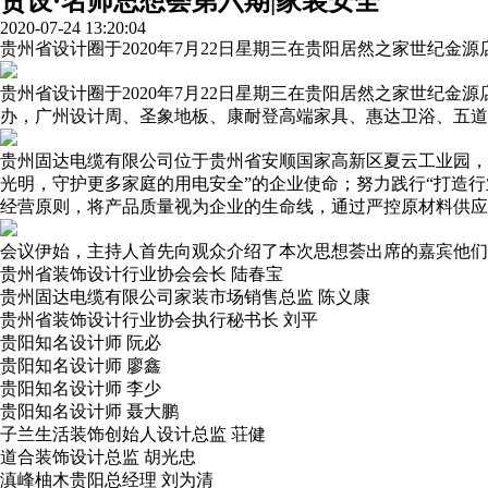
贵设·名师思想荟第六期|家装安全
2020-07-24 13:20:04
贵州省设计圈于2020年7月22日星期三在贵阳居然之家世纪金
贵州省设计圈于2020年7月22日星期三在贵阳居然之家世纪
办，广州设计周、圣象地板、康耐登高端家具、惠达卫浴、五道
贵州固达电缆有限公司位于贵州省安顺国家高新区夏云工业园，厂
光明，守护更多家庭的用电安全”的企业使命；努力践行“打造行
经营原则，将产品质量视为企业的生命线，通过严控原材料供应
会议伊始，主持人首先向观众介绍了本次思想荟出席的嘉宾他们
贵州省装饰设计行业协会会长 陆春宝
贵州固达电缆有限公司家装市场销售总监 陈义康
贵州省装饰设计行业协会执行秘书长 刘平
贵阳知名设计师 阮必
贵阳知名设计师 廖鑫
贵阳知名设计师 李少
贵阳知名设计师 聂大鹏
子兰生活装饰创始人设计总监 荘健
道合装饰设计总监 胡光忠
滇峰柚木贵阳总经理 刘为清