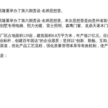
源店隆重举办了第六期贵设·名师思想荟。
金源店隆重举办了第六期贵设·名师思想荟。本次思想荟是由贵州
别墅专用电梯、熙力光暖、雷士照明、森鹰门窗、龙鼎天著木门
区占地面积129亩，建筑面积8.8万平方米，年产值27亿元。
业标杆，创建百年固达”的企业愿景；坚持以“创新、勤勉、互助
渠道，优化产品工艺流程，强化质量管理体系等有效机制，使产
是：